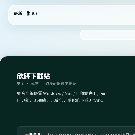
最新回復
(
0
)
欣研下載站
安全 · 極速 · 純淨的軟體下載站
聚合全網優質 Windows / Mac / 行動端應用，每
日更新，無捆綁、無廣告，讓你的下載更安心。
友情鏈接：
Live Exchange Rates
Crude Oil Price Today
今日油