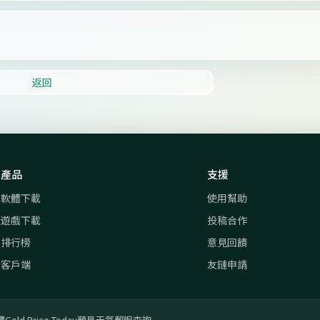
返回
產品
支援
軟體下載
使用幫助
遊戲下載
投稿合作
排行榜
意見回饋
客戶端
友鏈申請
價
Gold Price Today
預見天氣
郵編查詢