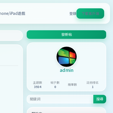
Phone/iPad遊戲
登錄
下載客戶端
發新帖
admin
主題數
帖子數
註冊排名
精華數
3934
0
1
搜尋