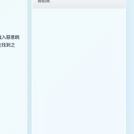
贊助商
植入惡意跳
在找到之