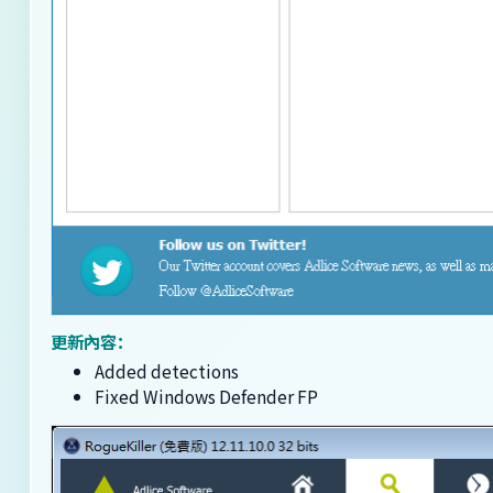
更新內容：
Added detections
Fixed Windows Defender FP