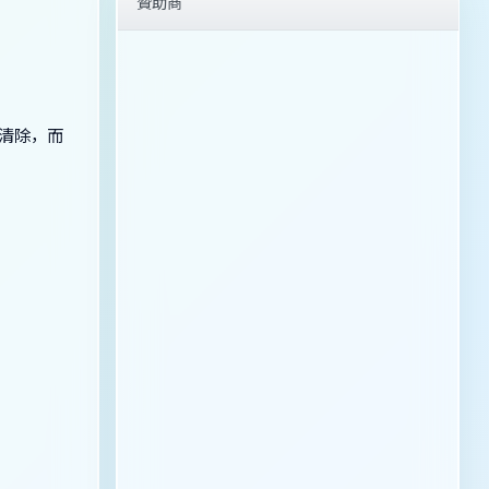
贊助商
併清除，而