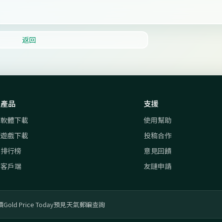
返回
產品
支援
軟體下載
使用幫助
遊戲下載
投稿合作
排行榜
意見回饋
客戶端
友鏈申請
價
Gold Price Today
預見天氣
郵編查詢