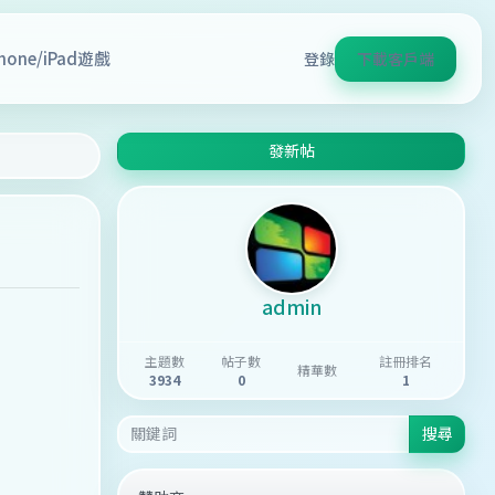
Phone/iPad遊戲
登錄
下載客戶端
發新帖
admin
主題數
帖子數
註冊排名
精華數
3934
0
1
搜尋