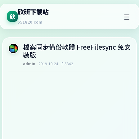
欣研下載站
☰
欣
551820.com
檔案同步備份軟體 FreeFilesync 免安
裝版
admin
2019-10-24
5342