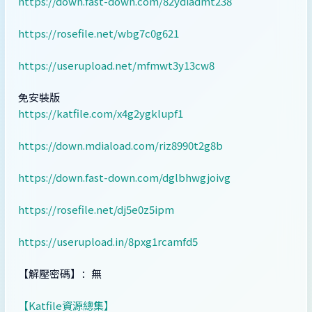
https://down.fast-down.com/82ydiadmt238
https://rosefile.net/wbg7c0g621
https://userupload.net/mfmwt3y13cw8
免安裝版
https://katfile.com/x4g2ygklupf1
https://down.mdiaload.com/riz8990t2g8b
https://down.fast-down.com/dglbhwgjoivg
https://rosefile.net/dj5e0z5ipm
https://userupload.in/8pxg1rcamfd5
【解壓密碼】：無
【Katfile資源總集】