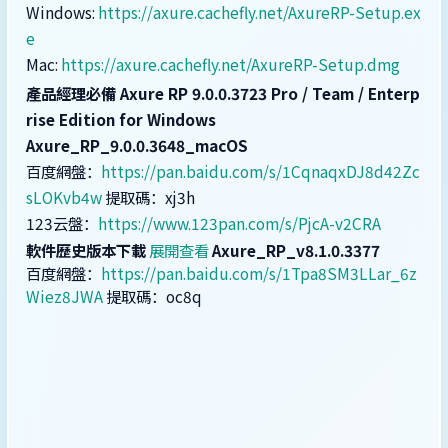
Windows:
https://axure.cachefly.net/AxureRP-Setup.ex
e
Mac:
https://axure.cachefly.net/AxureRP-Setup.dmg
產品經理必備 Axure RP 9.0.0.3723 Pro / Team / Enterp
rise Edition for Windows
Axure_RP_9.0.0.3648_macOS
百度網盤：
https://pan.baidu.com/s/1CqnaqxDJ8d42Zc
sLOKvb4w
提取碼：xj3h
123云盤：
https://www.123pan.com/s/PjcA-v2CRA
軟件歷史版本下載
展開查看
Axure_RP_v8.1.0.3377
百度網盤：
https://pan.baidu.com/s/1Tpa8SM3LLar_6z
Wiez8JWA
提取碼：oc8q