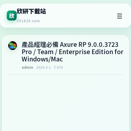
欣研下載站
☰
欣
551820.com
產品經理必備 Axure RP 9.0.0.3723
Pro / Team / Enterprise Edition for
Windows/Mac
admin
2024-3-1
879