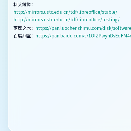
科大鏡像：
http://mirrors.ustc.edu.cn/tdf/libreoffice/stable/
http://mirrors.ustc.edu.cn/tdf/libreoffice/testing/
落塵之木：
https://pan.luochenzhimu.com/disk/software/
百度網盤：
https://pan.baidu.com/s/1OlZPwyhDsEqFM