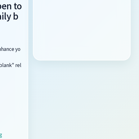
pen to
ily b
enhance yo
blank" rel
g