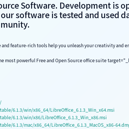
Source Software. Development is o
our software is tested and used da
mmunity.
ace and feature-rich tools help you unleash your creativity and 
the most powerful Free and Open Source office suite target="_
/
table/6.1.3/win/x86_64/LibreOffice_6.1.3_Win_x64.msi
table/6.1.3/win/x86/LibreOffice_6.1.3_Win_x86.msi
stable/6.1.3/mac/x86_64/LibreOffice_6.1.3_MacOS_x86-64.dm