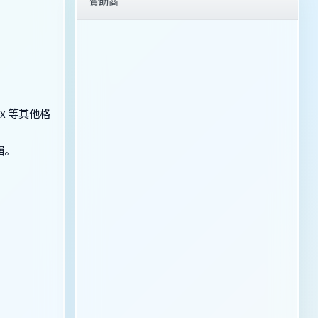
贊助商
ptx 等其他格
輯。