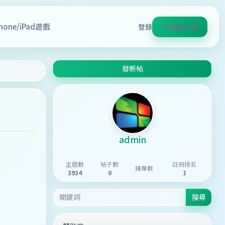
Phone/iPad遊戲
登錄
下載客戶端
發新帖
admin
主題數
帖子數
註冊排名
精華數
3934
0
1
搜尋