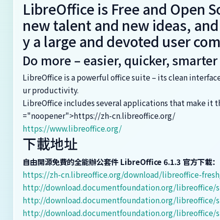
LibreOffice is Free and Open 
new talent and new ideas, and 
y a large and devoted user co
Do more – easier, quicker, smarter
LibreOffice is a powerful office suite – its clean interf
ur productivity.
LibreOffice includes several applications that make it 
="noopener">https://zh-cn.libreoffice.org/
https://www.libreoffice.org/
下載地址
自由開源免費的全能辦公套件 LibreOffice 6.1.3 官方下載：
https://zh-cn.libreoffice.org/download/libreoffice-fresh
http://download.documentfoundation.org/libreoffice/s
http://download.documentfoundation.org/libreoffice/s
http://download.documentfoundation.org/libreoffice/