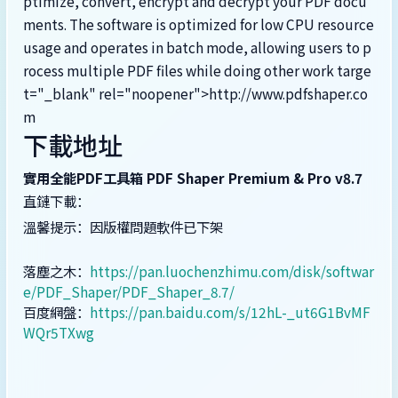
ptimize, convert, encrypt and decrypt your PDF docu
ments. The software is optimized for low CPU resource
usage and operates in batch mode, allowing users to p
rocess multiple PDF files while doing other work targe
t="_blank" rel="noopener">http://www.pdfshaper.co
m
下載地址
實用全能PDF工具箱 PDF Shaper Premium & Pro v8.7
直鏈下載：
溫馨提示：因版權問題軟件已下架
落塵之木：
https://pan.luochenzhimu.com/disk/softwar
e/PDF_Shaper/PDF_Shaper_8.7/
百度網盤：
https://pan.baidu.com/s/12hL-_ut6G1BvMF
WQr5TXwg