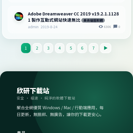
Adobe Dreamweaver CC 2019 v19.2.1.1128
1 製作互動式網站快速無比
美術繪圖軟體
admin
2019-8-24
6306
0
1
2
3
4
5
6
7
▶
欣研下載站
安全 · 極速 · 純淨的軟體下載站
聚合全網優質 Windows / Mac / 行動端應用，每
日更新，無捆綁、無廣告，讓你的下載更安心。
產品