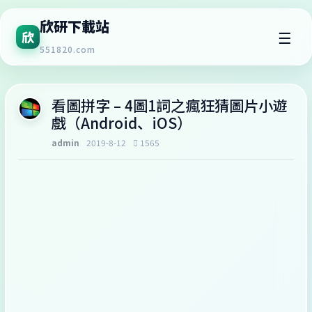
欣研下載站
☰
欣
551820.com
‎看圖拼字 – 4圖1詞之瘋狂猜圖片小遊
戲（Android、iOS）
admin
2019-8-12
1565