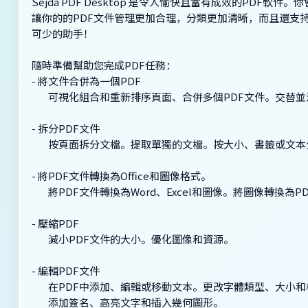
Sejda PDF Desktop 是令人愉快且富有成效的PDF軟件
讓你的的PDF文件管理更加合理，分類更加清晰，而且還支持將
可少的助手！
隨時準備幫助您完成PDF任務：
- 將文件合併為一個PDF
可視化組合和重新排序頁面、合併多個PDF文件。交替並
- 拆分PDF文件
按頁面拆分文檔。提取單獨的文檔。按大小、書籤或文本
- 將PDF文件轉換為Office和圖像格式。
將PDF文件轉換為Word、Excel和圖像。將圖像轉換為P
- 壓縮PDF
減小PDF文件的大小。優化圖像和資源。
- 編輯PDF文件
在PDF中添加、編輯或移動文本。更改字體類型、大小和
添加簽名、高亮文字和插入幾何圖形。