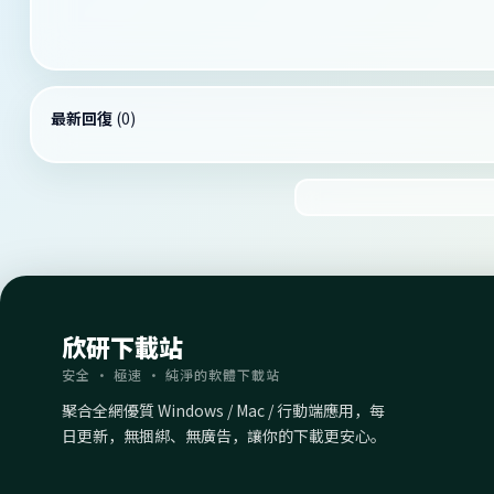
最新回復
(
0
)
欣研下載站
安全 · 極速 · 純淨的軟體下載站
聚合全網優質 Windows / Mac / 行動端應用，每
日更新，無捆綁、無廣告，讓你的下載更安心。