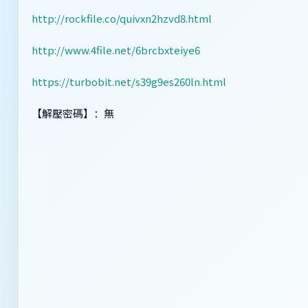
http://rockfile.co/quivxn2hzvd8.html
http://www.4file.net/6brcbxteiye6
https://turbobit.net/s39g9es260ln.html
【解壓密碼】：無