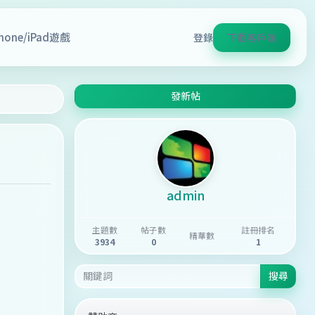
Phone/iPad遊戲
登錄
下載客戶端
發新帖
admin
主題數
帖子數
註冊排名
精華數
3934
0
1
搜尋