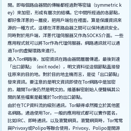
開。即每個路由器間的傳輸都經過對等密鑰（symmetric k
ey）來加密，形成有層次的結構。它中間所經過的各節點，
都好像洋蔥的一層皮，把用戶端包在裡面，算是保護資訊來
源的一種方式，這樣在洋蔥路由器之間可以保持通訊安全。
同時對於用戶端，洋蔥代理伺服器又作為SOCKS介面。一些
應用程式就可以將Tor作為代理伺服器，網路通訊就可以通
過Tor的虛擬環路來進行。
進入Tor網路後，加密資訊在路由器間層層傳遞，最後到達
「出口節點」（exit node），明文資料從這個節點直接發
往原來的目的地。對於目的地主機而言，是從「出口節點」
發來資訊。要注意的是明文資訊即使在Tor網路中是加密
的，離開Tor後仍然是明文的。維基解密創始人便聲稱其公
開的某些檔案是截獲於Tor的出口節點。
由於在TCP資料流的級別通訊，Tor顯得卓然獨立於其他匿
名網路。通過使用Tor，一般的應用程式都可以實作匿名，
比如IRC、即時通訊，以及瀏覽網頁。瀏覽網頁時，Tor常常
與Privoxy或Polipo等聯合使用，Privoxy、Polipo是開源