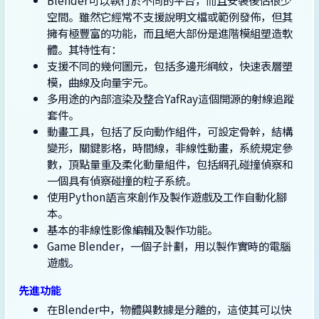
Blender可以執行於不同的平台，而且安裝後佔很少
空間。雖然它經常不支援說明文檔或範例發佈，但其
擁有極豐富的功能，而且絕大部份是進階模組塑造軟
體。其特性有：
支援不同的幾何圖元，包括多邊形網紋，快速表層塑
模，曲線及向量字元。
多用途的內部渲染及整合YafRay這個開源的射線追蹤
套件。
動畫工具，包括了反向動作組件，可設定骨幹，結構
變形，關鍵影格，時間線，非線性動畫，系統規定參
數，頂點量重及柔化動量組件，包括網孔碰撞偵察和
一個具有偵察碰撞的粒子系統。
使用Python語言來創作及製作遊戲及工作自動化腳
本。
基本的非線性影像編輯及製作功能。
Game Blender，一個子計劃，用以製作實時的電腦
遊戲。
先進功能
在Blender中，物體與數據是分離的，這使其可以快