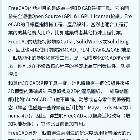
FreeCAD的功能目的是成為一個3D CAD建模工具。它的開
發完全遵循Open Source (GPL & LGPL License)協議。Fre
eCAD的目標直指機械工程、產品設計，當然也適合工程行
業內的其他廣大用戶，比如建築或者其他特殊工程行業。
FreeCAD的功能特徵類似Catia , SolidWorks或Solid Edg
e，因此也可以使用關鍵詞MCAD , PLM , CAx以及CAE .她是
一個功能化的參數化建模工具，是一個模塊化的CAD核心環
境，你可以在不修改核心程序的基礎上為其開發插件、功能
模塊。
和其他3D CAD建模工具一樣，她也將擁有一個2D組件來將
3D模型的準確設計訊息轉換為2D的產品圖紙，二維靜態圖
紙(比如: AutoCAD LT )並不準確、動態或者有零件關係等概
念（譯者:僅僅是一些線條而已)(比如：Maya、3ds Max或Ci
nema 4D )，因此，得益於FreeCAD可以被廣泛地改寫（增
加功能模組），它將比目前更加有用。
FreeCAD另外一個值得注意關注的是深度應用所有強大的已