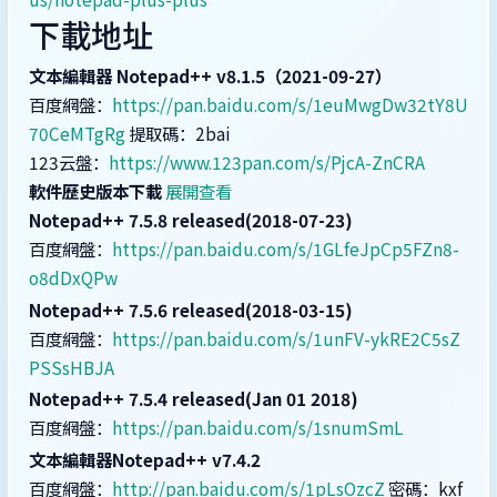
下載地址
文本編輯器 Notepad++ v8.1.5（2021-09-27）
百度網盤：
https://pan.baidu.com/s/1euMwgDw32tY8U
70CeMTgRg
提取碼：2bai
123云盤：
https://www.123pan.com/s/PjcA-ZnCRA
軟件歷史版本下載
展開查看
Notepad++ 7.5.8 released(2018-07-23)
百度網盤：
https://pan.baidu.com/s/1GLfeJpCp5FZn8-
o8dDxQPw
Notepad++ 7.5.6 released(2018-03-15)
百度網盤：
https://pan.baidu.com/s/1unFV-ykRE2C5sZ
PSSsHBJA
Notepad++ 7.5.4 released(Jan 01 2018)
百度網盤：
https://pan.baidu.com/s/1snumSmL
文本編輯器Notepad++ v7.4.2
百度網盤：
http://pan.baidu.com/s/1pLsOzcZ
密碼：kxf