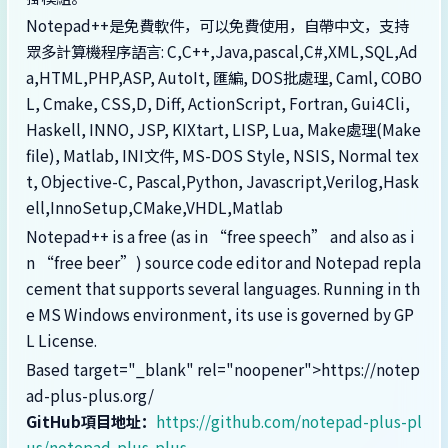
Notepad++是免費軟件，可以免費使用，自帶中文，支持
眾多計算機程序語言: C,C++,Java,pascal,C#,XML,SQL,Ad
a,HTML,PHP,ASP, AutoIt, 匯編, DOS批處理, Caml, COBO
L, Cmake, CSS,D, Diff, ActionScript, Fortran, Gui4Cli,
Haskell, INNO, JSP, KIXtart, LISP, Lua, Make處理(Make
file), Matlab, INI文件, MS-DOS Style, NSIS, Normal tex
t, Objective-C, Pascal,Python, Javascript,Verilog,Hask
ell,InnoSetup,CMake,VHDL,Matlab
Notepad++ is a free (as in “free speech” and also as i
n “free beer”) source code editor and Notepad repla
cement that supports several languages. Running in th
e MS Windows environment, its use is governed by GP
L License.
Based target="_blank" rel="noopener">https://notep
ad-plus-plus.org/
GitHub項目地址：
https://github.com/notepad-plus-pl
us/notepad-plus-plus