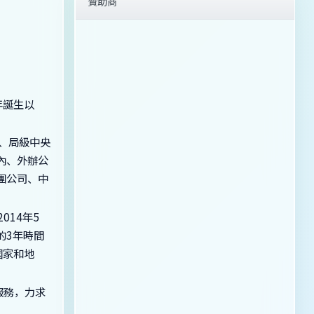
贊助商
年誕生以
辦、局級中央
內、外辦公
團公司、中
014年5
短的3年時間
國家和地
服務，力求