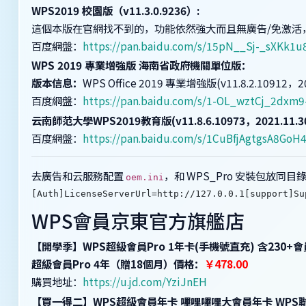
WPS2019 校園版（v11.3.0.9236）:
這個本版在官網找不到的，功能依然強大而且無廣告/免激活
百度網盤：
https://pan.baidu.com/s/15pN__Sj-_sXKk1
WPS 2019 專業增強版 海南省政府機關單位版：
版本信息：
WPS Office 2019 專業增強版(v11.8.2.10912，
百度網盤：
https://pan.baidu.com/s/1-OL_wztCj_2dxm
云南師范大學WPS2019教育版(v11.8.6.10973，2021.11.3
百度網盤：
https://pan.baidu.com/s/1CuBfjAgtgsA8Go
去廣告和云服務配置
，和 WPS_Pro 安裝包放同目
oem.ini
[Auth]LicenseServerUrl=http://127.0.0.1[support]Su
WPS會員京東官方旗艦店
【開學季】WPS超級會員Pro 1年卡(手機號直充) 含230+
超級會員Pro 4年（贈18個月）價格：
￥478.00
購買地址：
https://u.jd.com/YziJnEH
【買一得二】WPS超級會員年卡 嗶哩嗶哩大會員年卡 WPS