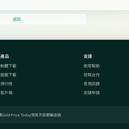
返回
產品
支援
軟體下載
使用幫助
遊戲下載
投稿合作
排行榜
意見回饋
客戶端
友鏈申請
價
Gold Price Today
預見天氣
郵編查詢