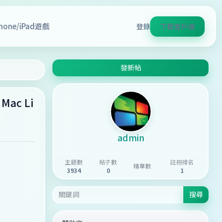
Phone/iPad遊戲
登錄
下載客戶端
發新帖
Mac Li
admin
主題數
帖子數
註冊排名
精華數
3934
0
1
搜尋