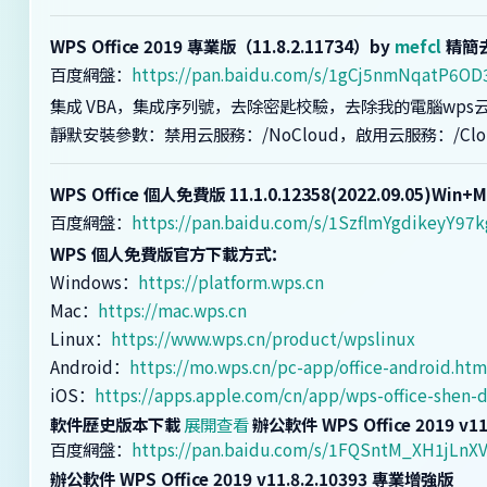
WPS Office 2019 專業版（11.8.2.11734）by
mefcl
精簡
百度網盤：
https://pan.baidu.com/s/1gCj5nmNqatP6
集成 VBA，集成序列號，去除密匙校驗，去除我的電腦wps云盤
靜默安裝參數：禁用云服務：/NoCloud，啟用云服務：/Clo
WPS Office 個人免費版 11.1.0.12358(2022.09.05)Win+
百度網盤：
https://pan.baidu.com/s/1SzflmYgdikeyY97
WPS 個人免費版官方下載方式：
Windows：
https://platform.wps.cn
Mac：
https://mac.wps.cn
Linux：
https://www.wps.cn/product/wpslinux
Android：
https://mo.wps.cn/pc-app/office-android.htm
iOS：
https://apps.apple.com/cn/app/wps-office-shen
軟件歷史版本下載
展開查看
辦公軟件 WPS Office 2019 
百度網盤：
https://pan.baidu.com/s/1FQSntM_XH1jL
辦公軟件 WPS Office 2019 v11.8.2.10393 專業增強版