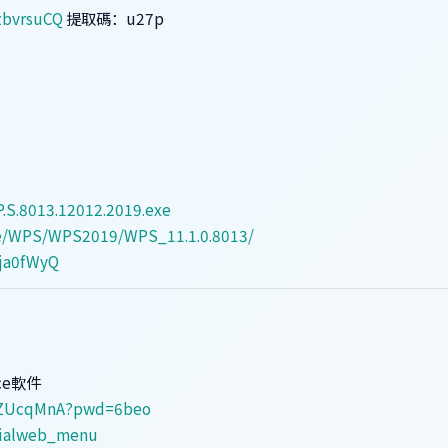
zbvrsuCQ
提取碼：u27p
”
.S.8013.12012.2019.exe
are/WPS/WPS2019/WPS_11.1.0.8013/
Xja0fWyQ
ce軟件
psZUcqMnA?pwd=6beo
icialweb_menu