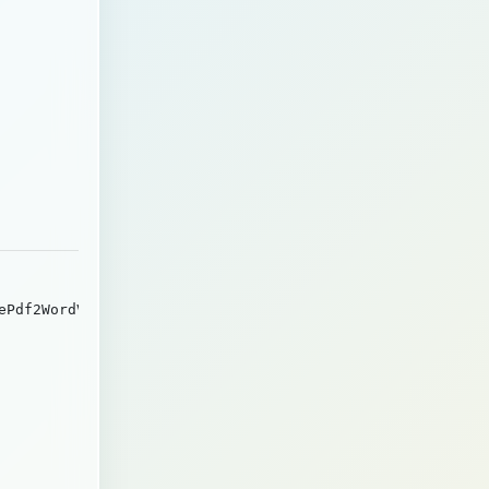
ePdf2WordV2=trueEnableProcessonMind=trueEnableProcessonF