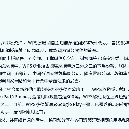
列辦公軟件。WPS是我國自主知識產權的民族軟件代表，自1988
多行業和領域超越了同類產品，成為國內辦公軟件的首選。
國家新聞出版總署、外交部、工業與信息化部、科技部等70多家部委、
采購中，WPS Office占據總采購量近三分之二的市場份額，居國
廣泛，如中國工商銀行、中國石油天然氣集團公司、國家電網公司、鞍鋼集
源等國家重點和骨干行業中全面領跑的局面。
發了融合最新移動互聯網技術的移動辦公應用——WPS移動版。截止2
 for iPad/iPhone月活躍用戶數量超過300萬。WPS移動版在上線短
二。目前，WPS移動版通過Google Play平臺，已覆蓋的50多個
他競爭對手，居同類應用之首。
需求，并圍繞信息的產生、協同和分享在各個環節研發相應的產品和